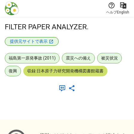
本文に飛ぶ
ヘルプ
English
FILTER PAPER ANALYZER.
提供元サイトで表示
福島第一原発事故 (2011)
震災への備え
被災状況
復興
収録:日本原子力研究開発機構図書館蔵書
メタデータ