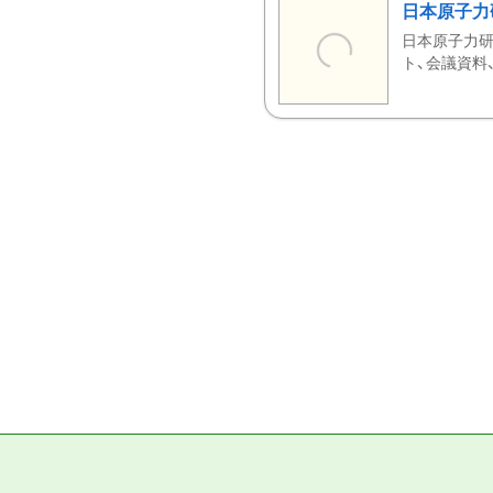
日本原子力
日本原子力研
ト、会議資料、