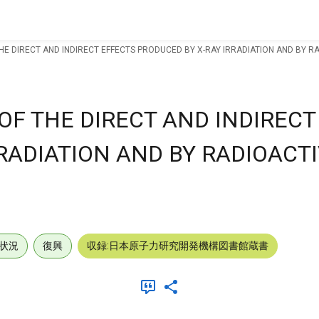
E DIRECT AND INDIRECT EFFECTS PRODUCED BY X-RAY IRRADIATION AND BY R
OF THE DIRECT AND INDIRECT
RADIATION AND BY RADIOACT
状況
復興
収録:日本原子力研究開発機構図書館蔵書