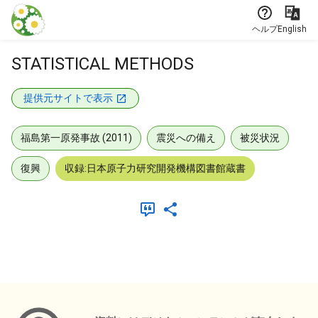
本文に飛ぶ
ヘルプ
English
STATISTICAL METHODS
提供元サイトで表示
福島第一原発事故 (2011)
震災への備え
被災状況
復興
収録:日本原子力研究開発機構図書館蔵書
メタデータ