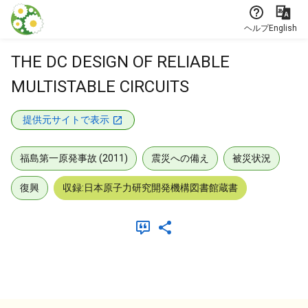
本文に飛ぶ
ヘルプ
English
THE DC DESIGN OF RELIABLE
MULTISTABLE CIRCUITS
提供元サイトで表示
福島第一原発事故 (2011)
震災への備え
被災状況
復興
収録:日本原子力研究開発機構図書館蔵書
メタデータ