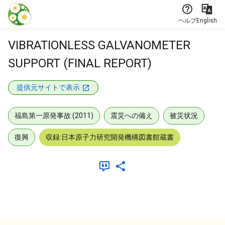
本文に飛ぶ
ヘルプ
English
VIBRATIONLESS GALVANOMETER
SUPPORT (FINAL REPORT)
提供元サイトで表示
福島第一原発事故 (2011)
震災への備え
被災状況
復興
収録:日本原子力研究開発機構図書館蔵書
メタデータ