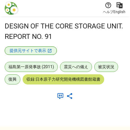
本文に飛ぶ
ヘルプ
English
DESIGN OF THE CORE STORAGE UNIT.
REPORT NO. 91
提供元サイトで表示
福島第一原発事故 (2011)
震災への備え
被災状況
復興
収録:日本原子力研究開発機構図書館蔵書
メタデータ