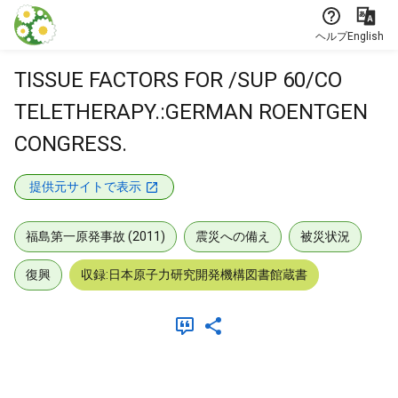
本文に飛ぶ
ヘルプ
English
TISSUE FACTORS FOR /SUP 60/CO
TELETHERAPY.:GERMAN ROENTGEN
CONGRESS.
提供元サイトで表示
福島第一原発事故 (2011)
震災への備え
被災状況
復興
収録:日本原子力研究開発機構図書館蔵書