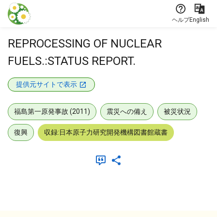
本文に飛ぶ
ヘルプ
English
REPROCESSING OF NUCLEAR
FUELS.:STATUS REPORT.
提供元サイトで表示
福島第一原発事故 (2011)
震災への備え
被災状況
復興
収録:日本原子力研究開発機構図書館蔵書
メタデータ