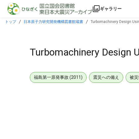
本文に飛ぶ
ギャラリー
トップ
日本原子力研究開発機構図書館蔵書
Turbomachinery Design Usi
Turbomachinery Design 
福島第一原発事故 (2011)
震災への備え
被災
メタデータ