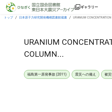
本文に飛ぶ
ギャラリー
トップ
日本原子力研究開発機構図書館蔵書
URANIUM CONCENTRATION P
URANIUM CONCENTRAT
COLUMN...
福島第一原発事故 (2011)
震災への備え
被災