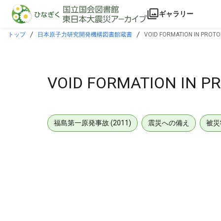
本文に飛ぶ
ギャラリー
トップ
日本原子力研究開発機構図書館蔵書
VOID FORMATION IN PROTON
VOID FORMATION IN PR
福島第一原発事故 (2011)
震災への備え
被災
メタデータ