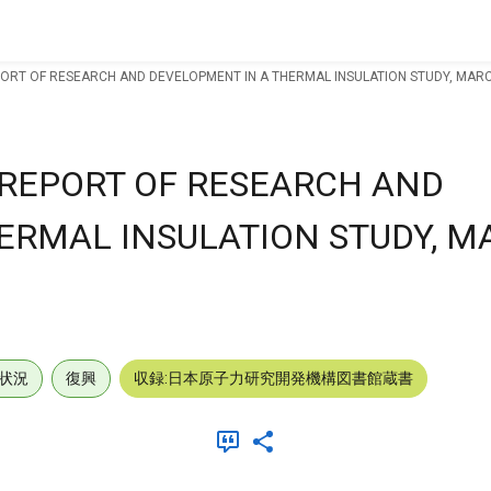
RT OF RESEARCH AND DEVELOPMENT IN A THERMAL INSULATION STUDY, MARC
REPORT OF RESEARCH AND
ERMAL INSULATION STUDY, 
状況
復興
収録:日本原子力研究開発機構図書館蔵書