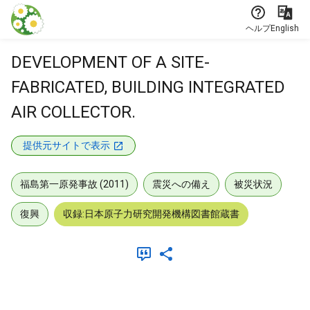
本文に飛ぶ
ヘルプ
English
DEVELOPMENT OF A SITE-
FABRICATED, BUILDING INTEGRATED
AIR COLLECTOR.
提供元サイトで表示
福島第一原発事故 (2011)
震災への備え
被災状況
復興
収録:日本原子力研究開発機構図書館蔵書