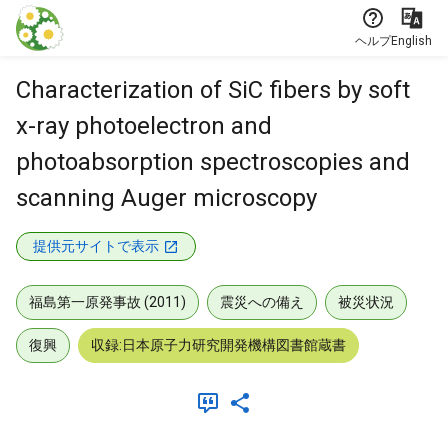
本文に飛ぶ
ヘルプ
English
Characterization of SiC fibers by soft
x-ray photoelectron and
photoabsorption spectroscopies and
scanning Auger microscopy
提供元サイトで表示
福島第一原発事故 (2011)
震災への備え
被災状況
復興
収録:日本原子力研究開発機構図書館蔵書