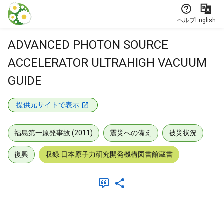
本文に飛ぶ
ヘルプ
English
ADVANCED PHOTON SOURCE
ACCELERATOR ULTRAHIGH VACUUM
GUIDE
提供元サイトで表示
福島第一原発事故 (2011)
震災への備え
被災状況
復興
収録:日本原子力研究開発機構図書館蔵書