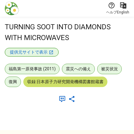
本文に飛ぶ
ヘルプ
English
TURNING SOOT INTO DIAMONDS
WITH MICROWAVES
提供元サイトで表示
福島第一原発事故 (2011)
震災への備え
被災状況
復興
収録:日本原子力研究開発機構図書館蔵書
メタデータ