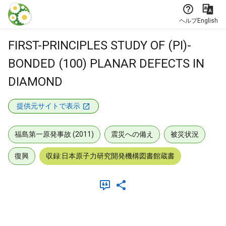
本文に飛ぶ
ヘルプ
English
FIRST-PRINCIPLES STUDY OF (PI)-
BONDED (100) PLANAR DEFECTS IN
DIAMOND
提供元サイトで表示
福島第一原発事故 (2011)
震災への備え
被災状況
復興
収録:日本原子力研究開発機構図書館蔵書