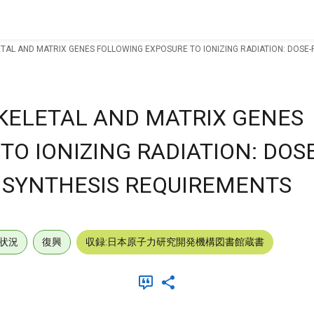
TAL AND MATRIX GENES FOLLOWING EXPOSURE TO IONIZING RADIATION: DOSE-
KELETAL AND MATRIX GENES
O IONIZING RADIATION: DOS
 SYNTHESIS REQUIREMENTS
状況
復興
収録:日本原子力研究開発機構図書館蔵書