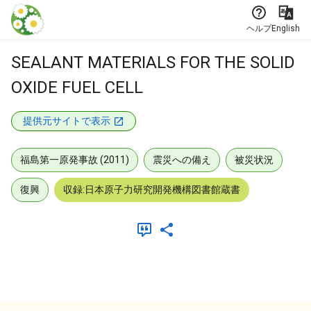
本文に飛ぶ
ヘルプ
English
SEALANT MATERIALS FOR THE SOLID
OXIDE FUEL CELL
提供元サイトで表示
福島第一原発事故 (2011)
震災への備え
被災状況
復興
収録:日本原子力研究開発機構図書館蔵書
メタデータ