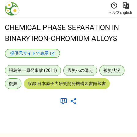
本文に飛ぶ
ヘルプ
English
CHEMICAL PHASE SEPARATION IN
BINARY IRON-CHROMIUM ALLOYS
提供元サイトで表示
福島第一原発事故 (2011)
震災への備え
被災状況
復興
収録:日本原子力研究開発機構図書館蔵書
メタデータ