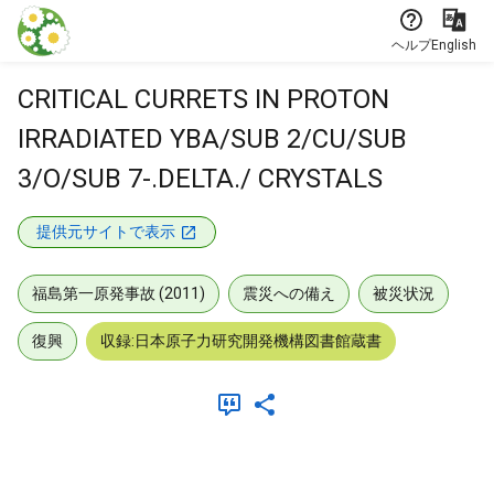
本文に飛ぶ
ヘルプ
English
CRITICAL CURRETS IN PROTON
IRRADIATED YBA/SUB 2/CU/SUB
3/O/SUB 7-.DELTA./ CRYSTALS
提供元サイトで表示
福島第一原発事故 (2011)
震災への備え
被災状況
復興
収録:日本原子力研究開発機構図書館蔵書