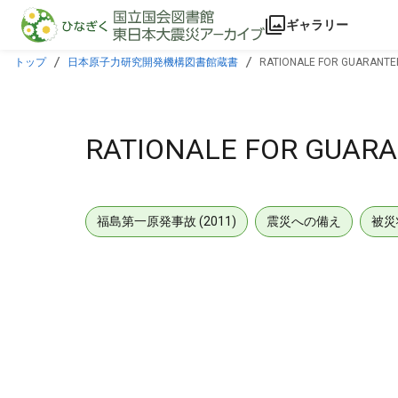
本文に飛ぶ
ギャラリー
トップ
日本原子力研究開発機構図書館蔵書
RATIONALE FOR GUARANTE
RATIONALE FOR GUAR
福島第一原発事故 (2011)
震災への備え
被災
メタデータ