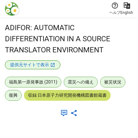
本文に飛ぶ
ヘルプ
English
ADIFOR: AUTOMATIC
DIFFERENTIATION IN A SOURCE
TRANSLATOR ENVIRONMENT
提供元サイトで表示
福島第一原発事故 (2011)
震災への備え
被災状況
復興
収録:日本原子力研究開発機構図書館蔵書