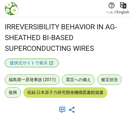
本文に飛ぶ
ヘルプ
English
IRREVERSIBILITY BEHAVIOR IN AG-
SHEATHED BI-BASED
SUPERCONDUCTING WIRES
提供元サイトで表示
福島第一原発事故 (2011)
震災への備え
被災状況
復興
収録:日本原子力研究開発機構図書館蔵書