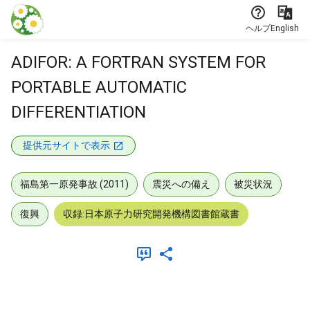
本文に飛ぶ
ヘルプ
English
ADIFOR: A FORTRAN SYSTEM FOR
PORTABLE AUTOMATIC
DIFFERENTIATION
提供元サイトで表示
福島第一原発事故 (2011)
震災への備え
被災状況
復興
収録:日本原子力研究開発機構図書館蔵書