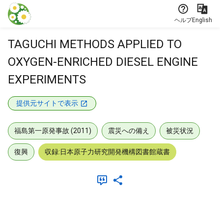
本文に飛ぶ
ヘルプ
English
TAGUCHI METHODS APPLIED TO
OXYGEN-ENRICHED DIESEL ENGINE
EXPERIMENTS
提供元サイトで表示
福島第一原発事故 (2011)
震災への備え
被災状況
復興
収録:日本原子力研究開発機構図書館蔵書