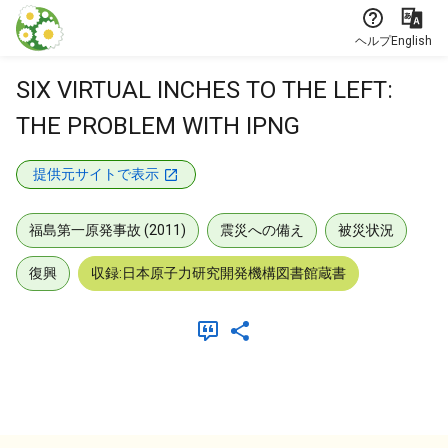
本文に飛ぶ
ヘルプ
English
SIX VIRTUAL INCHES TO THE LEFT:
THE PROBLEM WITH IPNG
提供元サイトで表示
福島第一原発事故 (2011)
震災への備え
被災状況
復興
収録:日本原子力研究開発機構図書館蔵書
メタデータ