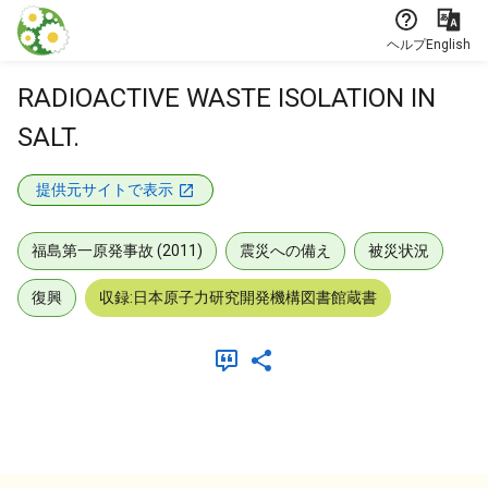
本文に飛ぶ
ヘルプ
English
RADIOACTIVE WASTE ISOLATION IN
SALT.
提供元サイトで表示
福島第一原発事故 (2011)
震災への備え
被災状況
復興
収録:日本原子力研究開発機構図書館蔵書
メタデータ