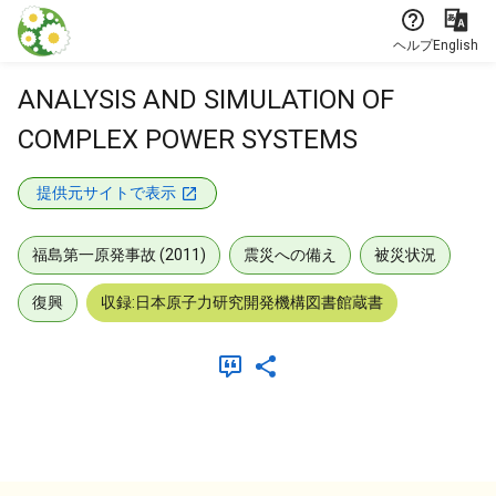
本文に飛ぶ
ヘルプ
English
ANALYSIS AND SIMULATION OF
COMPLEX POWER SYSTEMS
提供元サイトで表示
福島第一原発事故 (2011)
震災への備え
被災状況
復興
収録:日本原子力研究開発機構図書館蔵書
メタデータ