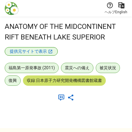
本文に飛ぶ
ヘルプ
English
ANATOMY OF THE MIDCONTINENT
RIFT BENEATH LAKE SUPERIOR
提供元サイトで表示
福島第一原発事故 (2011)
震災への備え
被災状況
復興
収録:日本原子力研究開発機構図書館蔵書
メタデータ