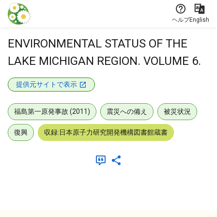
本文に飛ぶ
ヘルプ
English
ENVIRONMENTAL STATUS OF THE
LAKE MICHIGAN REGION. VOLUME 6.
提供元サイトで表示
福島第一原発事故 (2011)
震災への備え
被災状況
復興
収録:日本原子力研究開発機構図書館蔵書
メタデータ