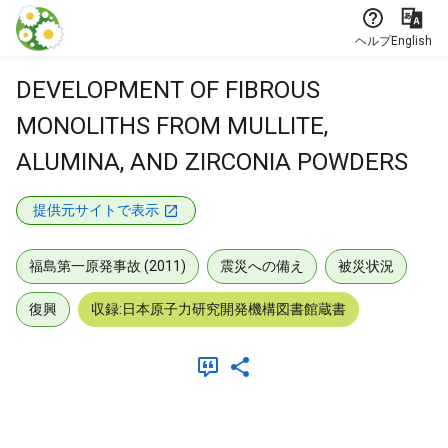
本文に飛ぶ
ヘルプ
English
DEVELOPMENT OF FIBROUS
MONOLITHS FROM MULLITE,
ALUMINA, AND ZIRCONIA POWDERS
提供元サイトで表示
福島第一原発事故 (2011)
震災への備え
被災状況
復興
収録:日本原子力研究開発機構図書館蔵書