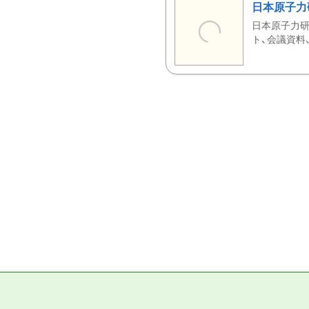
日本原子力
日本原子力研
ト、会議資料、