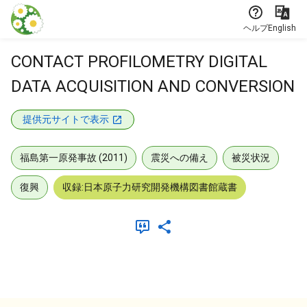
本文に飛ぶ
ヘルプ
English
CONTACT PROFILOMETRY DIGITAL
DATA ACQUISITION AND CONVERSION
提供元サイトで表示
福島第一原発事故 (2011)
震災への備え
被災状況
復興
収録:日本原子力研究開発機構図書館蔵書
メタデータ