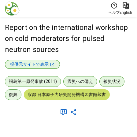
本文に飛ぶ
ヘルプ
English
Report on the international workshop
on cold moderators for pulsed
neutron sources
提供元サイトで表示
福島第一原発事故 (2011)
震災への備え
被災状況
復興
収録:日本原子力研究開発機構図書館蔵書