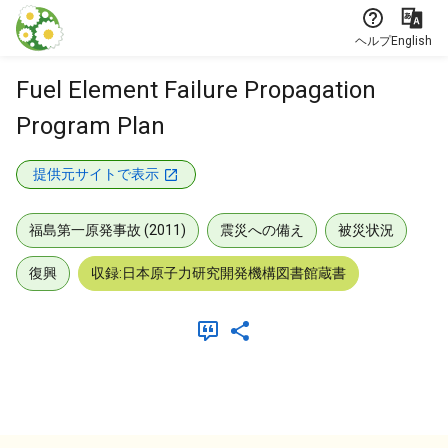
本文に飛ぶ
ヘルプ
English
Fuel Element Failure Propagation
Program Plan
提供元サイトで表示
福島第一原発事故 (2011)
震災への備え
被災状況
復興
収録:日本原子力研究開発機構図書館蔵書
メタデータ