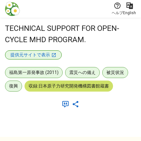
本文に飛ぶ
ヘルプ
English
TECHNICAL SUPPORT FOR OPEN-
CYCLE MHD PROGRAM.
提供元サイトで表示
福島第一原発事故 (2011)
震災への備え
被災状況
復興
収録:日本原子力研究開発機構図書館蔵書
メタデータ