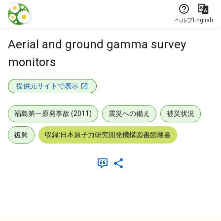
本文に飛ぶ
ヘルプ
English
Aerial and ground gamma survey
monitors
提供元サイトで表示
福島第一原発事故 (2011)
震災への備え
被災状況
復興
収録:日本原子力研究開発機構図書館蔵書
メタデータ