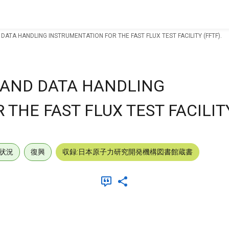
ATA HANDLING INSTRUMENTATION FOR THE FAST FLUX TEST FACILITY (FFTF).
 AND DATA HANDLING
THE FAST FLUX TEST FACILITY
状況
復興
収録:日本原子力研究開発機構図書館蔵書