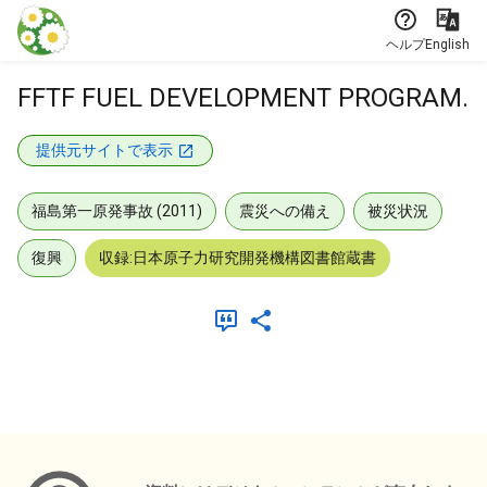
本文に飛ぶ
ヘルプ
English
FFTF FUEL DEVELOPMENT PROGRAM.
提供元サイトで表示
福島第一原発事故 (2011)
震災への備え
被災状況
復興
収録:日本原子力研究開発機構図書館蔵書
メタデータ