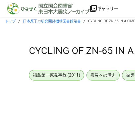
本文に飛ぶ
ギャラリー
トップ
日本原子力研究開発機構図書館蔵書
CYCLING OF ZN-65 IN A SIM
CYCLING OF ZN-65 IN 
福島第一原発事故 (2011)
震災への備え
被災
メタデータ