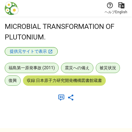
本文に飛ぶ
ヘルプ
English
MICROBIAL TRANSFORMATION OF
PLUTONIUM.
提供元サイトで表示
福島第一原発事故 (2011)
震災への備え
被災状況
復興
収録:日本原子力研究開発機構図書館蔵書
メタデータ