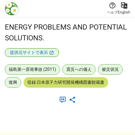
本文に飛ぶ
ヘルプ
English
ENERGY PROBLEMS AND POTENTIAL
SOLUTIONS.
提供元サイトで表示
福島第一原発事故 (2011)
震災への備え
被災状況
復興
収録:日本原子力研究開発機構図書館蔵書
メタデータ