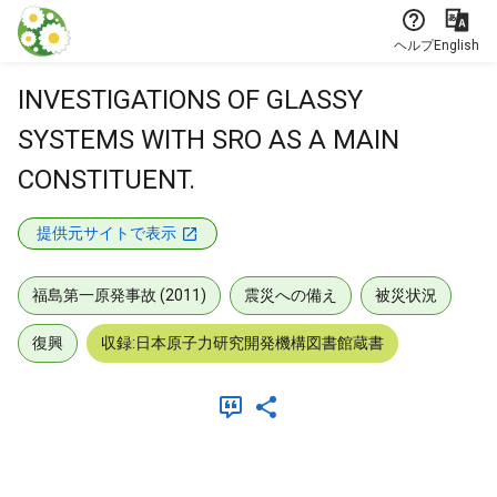
本文に飛ぶ
ヘルプ
English
INVESTIGATIONS OF GLASSY
SYSTEMS WITH SRO AS A MAIN
CONSTITUENT.
提供元サイトで表示
福島第一原発事故 (2011)
震災への備え
被災状況
復興
収録:日本原子力研究開発機構図書館蔵書