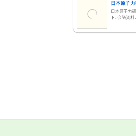
日本原子力
日本原子力研
ト、会議資料、