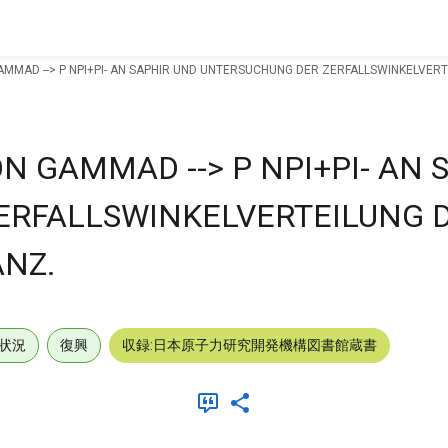
MMAD --> P NPI+PI- AN SAPHIR UND UNTERSUCHUNG DER ZERFALLSWINKELVERT
 GAMMAD --> P NPI+PI- AN 
ERFALLSWINKELVERTEILUNG 
ANZ.
状況
復興
収録:日本原子力研究開発機構図書館蔵書