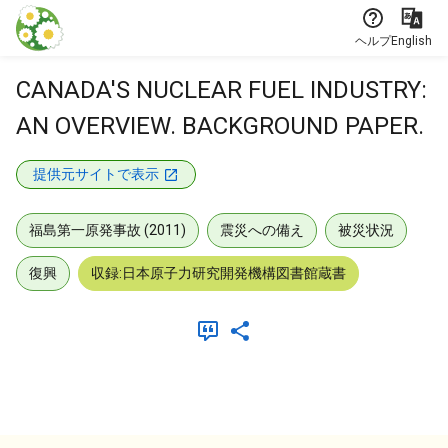
本文に飛ぶ
ヘルプ
English
CANADA'S NUCLEAR FUEL INDUSTRY:
AN OVERVIEW. BACKGROUND PAPER.
提供元サイトで表示
福島第一原発事故 (2011)
震災への備え
被災状況
復興
収録:日本原子力研究開発機構図書館蔵書
メタデータ