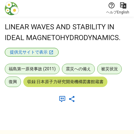
本文に飛ぶ
ヘルプ
English
LINEAR WAVES AND STABILITY IN
IDEAL MAGNETOHYDRODYNAMICS.
提供元サイトで表示
福島第一原発事故 (2011)
震災への備え
被災状況
復興
収録:日本原子力研究開発機構図書館蔵書
メタデータ