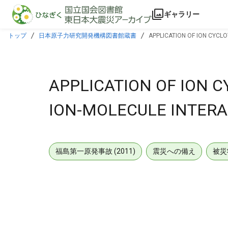
本文に飛ぶ
ギャラリー
トップ
日本原子力研究開発機構図書館蔵書
APPLICATION OF ION CYCLO
APPLICATION OF ION 
ION-MOLECULE INTERACT
福島第一原発事故 (2011)
震災への備え
被災