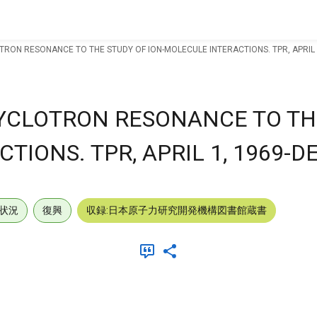
TRON RESONANCE TO THE STUDY OF ION-MOLECULE INTERACTIONS. TPR, APRIL 1,
CYCLOTRON RESONANCE TO TH
IONS. TPR, APRIL 1, 1969-DEC
状況
復興
収録:日本原子力研究開発機構図書館蔵書