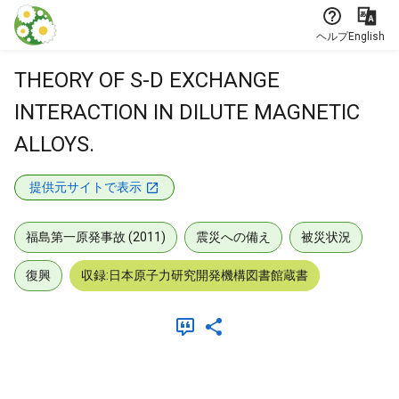
本文に飛ぶ
ヘルプ
English
THEORY OF S-D EXCHANGE
INTERACTION IN DILUTE MAGNETIC
ALLOYS.
提供元サイトで表示
福島第一原発事故 (2011)
震災への備え
被災状況
復興
収録:日本原子力研究開発機構図書館蔵書