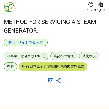
本文に飛ぶ
ヘルプ
English
METHOD FOR SERVICING A STEAM
GENERATOR.
提供元サイトで表示
福島第一原発事故 (2011)
震災への備え
被災状況
復興
収録:日本原子力研究開発機構図書館蔵書
メタデータ